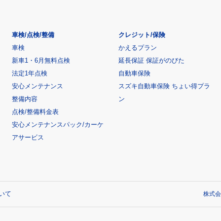
車検/点検/整備
クレジット/保険
車検
かえるプラン
新車1・6月無料点検
延長保証 保証がのびた
法定1年点検
自動車保険
安心メンテナンス
スズキ自動車保険 ちょい得プラ
整備内容
ン
点検/整備料金表
安心メンテナンスパック/カーケ
アサービス
いて
株式会