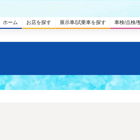
ホーム
お店を探す
展示車/試乗車を探す
車検/点検/
。