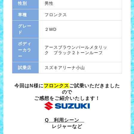
性別
男性
車種
フロンクス
グレー
２WD
ド
ボディ
アースブラウンパールメタリッ
ーカラ
ク ブラック２トーンルーフ
ー
試乗店
スズキアリーナ小山
今回はN様に
フロンクス
ご試乗いただきました
ので
ご感想をご紹介いたします！
Q 利用シーン
レジャーなど