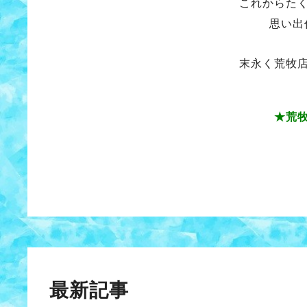
これからた
思い出
末永く荒牧
★荒
最新記事