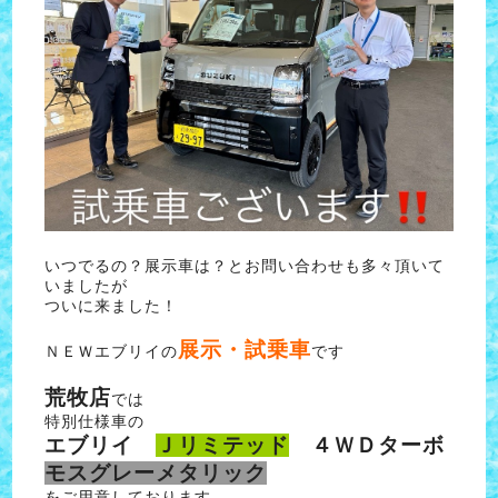
いつでるの？展示車は？とお問い合わせも多々頂いて
いましたが
ついに来ました！
展示・試乗車
ＮＥＷエブリイの
です
荒牧店
では
特別仕様車の
エブリイ
Ｊリミテッド
４ＷＤターボ
モスグレーメタリック
をご用意しております。