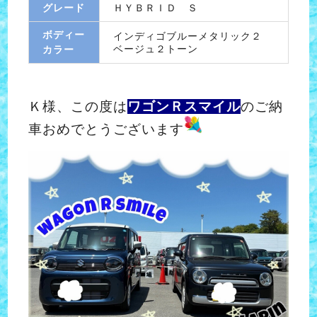
グレード
ＨＹＢＲＩＤ Ｓ
ボディー
インディゴブルーメタリック２
ベージュ２トーン
カラー
Ｋ様、この度は
ワゴンＲスマイル
のご納
車おめでとうございます