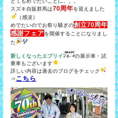
とてもめでたいことに。。。
70周年
スズキ自販群馬は
を迎えました
（感涙）
創立70周年
めでたいのでお祭り騒ぎの
感謝フェア
を開催することになりまし
た
新しくなったエブリイ
の展示車・試
乗車もございます
詳しい内容は過去のブログをチェック
こちら
⇒