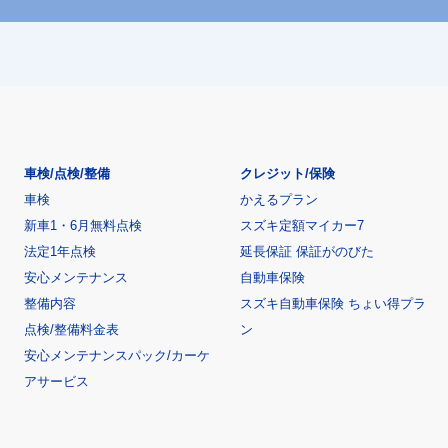
車検/点検/整備
クレジット/保険
車検
かえるプラン
新車1・6月無料点検
スズキ定額マイカー7
法定1年点検
延長保証 保証がのびた
安心メンテナンス
自動車保険
整備内容
スズキ自動車保険 ちょい得プラ
点検/整備料金表
ン
安心メンテナンスパック/カーケ
アサービス