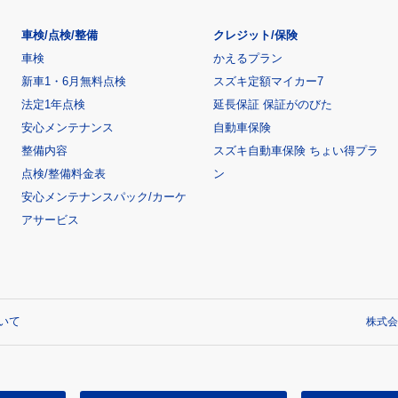
車検/点検/整備
クレジット/保険
車検
かえるプラン
新車1・6月無料点検
スズキ定額マイカー7
法定1年点検
延長保証 保証がのびた
安心メンテナンス
自動車保険
整備内容
スズキ自動車保険 ちょい得プラ
点検/整備料金表
ン
安心メンテナンスパック/カーケ
アサービス
いて
株式会