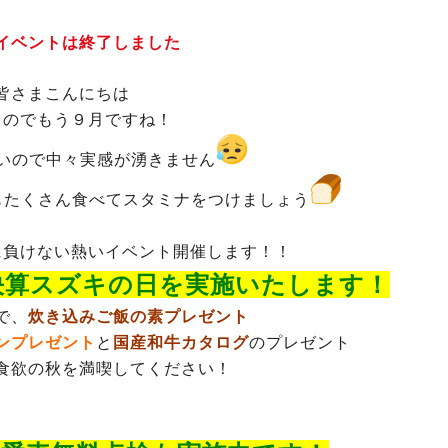
イベントは終了しました
皆さまこんにちは
ものでもう９月ですね！
いので中々実感が湧きません
もたくさん食べてスタミナをつけましょう
に負けない熱いイベント開催します！！
大決算スズキの日を実施いたします！
で、
炊き込みご飯の素プレゼント
ンプレゼント
と
国
産和牛カタログ
のプレゼント
食欲の秋を満喫してください！