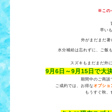
※この
早い
外がまだまだ暑
水分補給は忘れずに、ご飯
スズキもまだまだ外
9月6日～9月15日で
期間中のご商談
ご成約では、お得な
オプショ
もうすぐ秋、