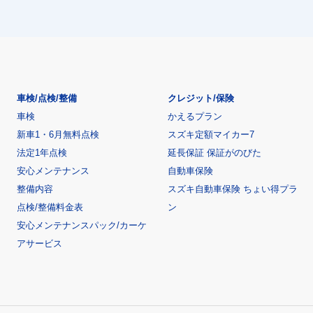
車検/点検/整備
クレジット/保険
車検
かえるプラン
新車1・6月無料点検
スズキ定額マイカー7
法定1年点検
延長保証 保証がのびた
安心メンテナンス
自動車保険
整備内容
スズキ自動車保険 ちょい得プラ
点検/整備料金表
ン
安心メンテナンスパック/カーケ
アサービス