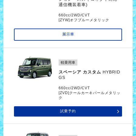
通信機装着車)
660cc/2WD/CVT
[ZYW]オフブルーメタリック
展示車
軽乗用車
スペーシア カスタム
HYBRID
GS
660cc/2WD/CVT
[ZVD]クールカーキパールメタリッ
ク
試乗予約