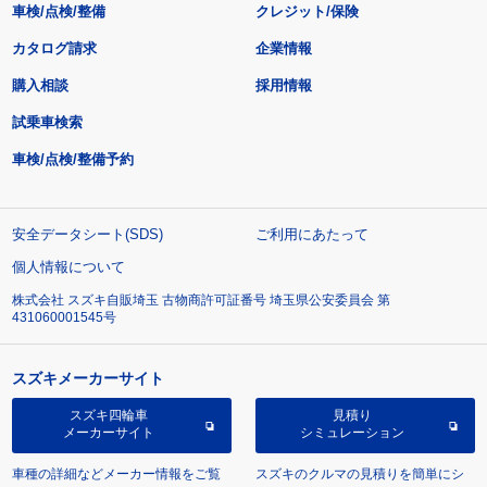
車検/点検/整備
クレジット/保険
カタログ請求
企業情報
購入相談
採用情報
試乗車検索
車検/点検/整備予約
安全データシート(SDS)
ご利用にあたって
個人情報について
株式会社 スズキ自販埼玉 古物商許可証番号 埼玉県公安委員会 第
431060001545号
スズキメーカーサイト
スズキ四輪車
見積り
メーカーサイト
シミュレーション
車種の詳細などメーカー情報をご覧
スズキのクルマの見積りを簡単にシ