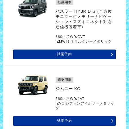
軽乗用車
ハスラー
HYBRID G (全方位
モニター付メモリーナビゲー
ション・スズキコネクト対応
通信機装着車)
660cc/2WD/CVT
[ZMW]ミネラルグレーメタリック
試乗予約
軽乗用車
ジムニー
XC
660cc/4WD/4AT
[ZVG]シフォンアイボリーメタリッ
ク
試乗予約