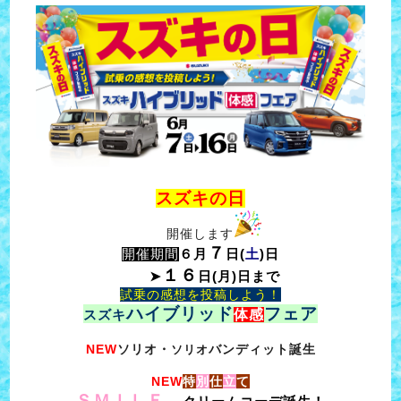
スズキの日
開催します
７
開催期間
６月
日(
土
)日
１６
➤
日(月)日まで
試乗の感想を投稿しよう！
ハイブリッド
フェア
体感
スズキ
NEW
ソリオ・
バンディット誕生
ソリオ
NEW
特
別
仕
立
て
ＳＭＩＬＥ