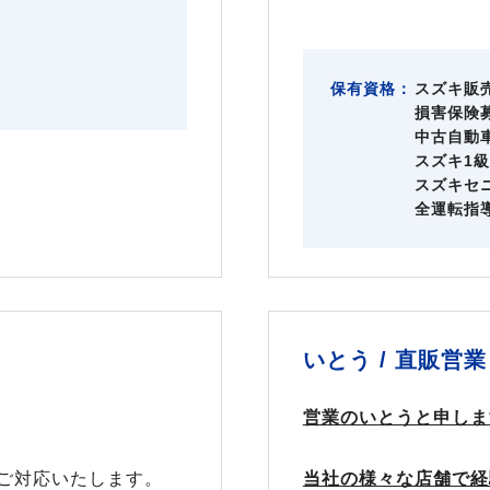
保有資格：
スズキ販
損害保険
中古自動
スズキ1
スズキセ
全運転指
いとう /
直販営業
営業のいとうと申しま
ご対応いたします。
当社の様々な店舗で経