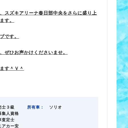
、スズキアリーナ春日部中央をさらに盛り上
ます。
ブです。
、ぜひお声かけくださいませ。
ます＾Ｖ＾
売士３級
所有車：
ソリオ
募集人資格
車査定士
ニアカー安