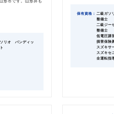
山形市です。山形弁も
保有資格：
二級ガソ
整備士
二級ジー
整備士
低電圧講
損害保険
ソリオ バンディッ
スズキサ
ト
スズキセ
全運転指