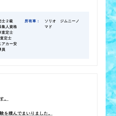
売士２級
所有車：
ソリオ ジムニーノ
募集人資格
マド
車査定士
級査定士
ニアカー安
導員
す。
験を積んでまいりました。