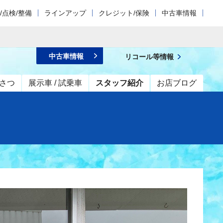
/点検/整備
ラインアップ
クレジット/保険
中古車情報
中古車情報
リコール等情報
さつ
展示車 / 試乗車
スタッフ紹介
お店ブログ