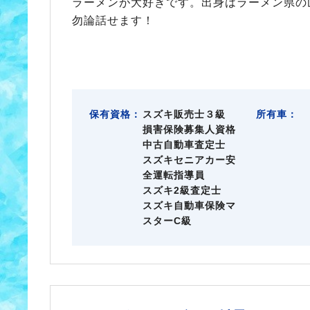
ラーメンが大好きです。出身はラーメン県の
勿論話せます！
保有資格：
スズキ販売士３級
所有車：
損害保険募集人資格
中古自動車査定士
スズキセニアカー安
全運転指導員
スズキ2級査定士
スズキ自動車保険マ
スターC級