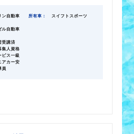
リン自動車
所有車：
スイフトスポーツ
ゼル自動車
習受講済
募集人資格
ービス一級
ニアカー安
導員