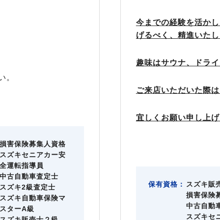
今までの経験を活かし
げるべく、精進いたし
趣味はサウナ、ドライ
い。
ご来店いただいた際は
宜しくお願い申し上げ
損害保険募集人資格
スズキセニアカー安
全運転指導員
中古自動車査定士
保有資格：
スズキ販
スズキ2級査定士
損害保険
スズキ自動車保険マ
中古自動
スターA級
スズキセ
スズキ販売士２級