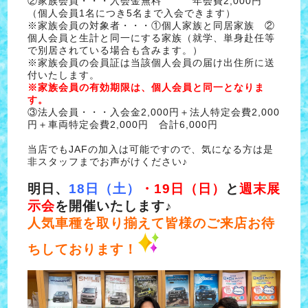
②家族会員・・・入会金無料 年会費2,000円
（個人会員1名につき5名まで入会できます）
※家族会員の対象者・・・①個人家族と同居家族 ②
個人会員と生計と同一にする家族（就学、単身赴任等
で別居されている場合も含みます。）
※家族会員の会員証は当該個人会員の届け出住所に送
付いたします。
※家族会員の有効期限は、個人会員と同一となりま
す。
③法人会員・・・入会金2,000円＋法人特定会費2,000
円＋車両特定会費2,000円 合計6,000円
当店でもJAFの加入は可能ですので、気になる方は是
非スタッフまでお声がけください♪
明日、
18日（土）
・19日（日）
と
週末展
示会
を
開催
いたします♪
人気車種を取り揃えて皆様のご来店お待
ちしております！