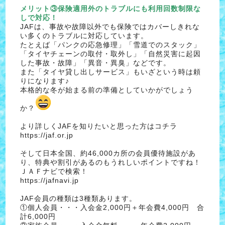
メリット③保険適用外のトラブルにも利用回数制限な
しで対応！
JAFは、事故や故障以外でも保険ではカバーしきれな
い多くのトラブルに対応しています。
たとえば「パンクの応急修理」「雪道でのスタック」
「タイヤチェーンの取付・取外し」「自然災害に起因
した事故・故障」「異音・異臭」などです。
また「タイヤ貸し出しサービス」もいざという時は頼
りになります♪
本格的な冬が始まる前の準備としていかがでしょう
か？
より詳しくJAFを知りたいと思った方はコチラ
https://jaf.or.jp
そして日本全国、約46,000カ所の会員優待施設があ
り、特典や割引があるのもうれしいポイントですね！
ＪＡＦナビで検索！
https://jafnavi.jp
JAF会員の種類は3種類あります。
①個人会員・・・入会金2,000円＋年会費4,000円 合
計6,000円