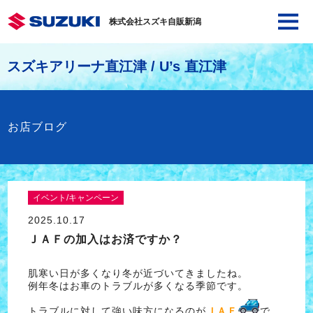
株式会社スズキ自販新潟
スズキアリーナ直江津 / U’s 直江津
お店ブログ
イベント/キャンペーン
2025.10.17
ＪＡＦの加入はお済ですか？
肌寒い日が多くなり冬が近づいてきましたね。
例年冬はお車のトラブルが多くなる季節です。
トラブルに対して強い味方になるのが
ＪＡＦ
で