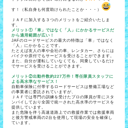
す！（私自身も何度助けられたことか・・・）
ＪＡＦに加入する３つのメリットをご紹介いたしま
す。
メリット①「車」ではなく「人」にかかるサービスだ
から適用範囲が広い！
JAFのロードサービスの最大の特徴は「車」ではなく
「人」にかかることです。
たとえば友人の車や会社の車、レンタカー、さらには
バイクや原付でもサービスを受けることができます。
また、自分が運転していなくても、同乗しているだけ
でサービスを受けることができます。
メリット②出動件数約227万件！専任隊員スタッフに
よる高水準なサービス！
自動車保険に付帯するロードサービスは整備工場など
の事業者に委託されていますが、
ＪＡＦでは専門の訓練を受けたプロの隊員が常にスタ
ンバイしており全国で統一された高水準のサービスを
提供しています。
また危険を伴う高速道路上での救援作業では救援車両
と後方警戒車両の2台を使用して現場の安全を確保し
ています。