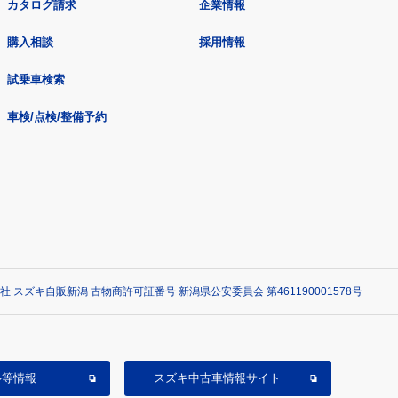
カタログ請求
企業情報
購入相談
採用情報
試乗車検索
車検/点検/整備予約
社 スズキ自販新潟 古物商許可証番号 新潟県公安委員会 第461190001578号
ル等情報
スズキ中古車情報サイト