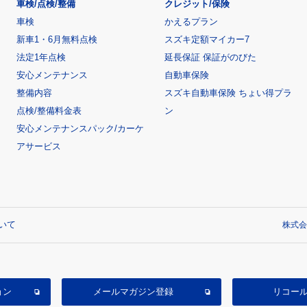
車検/点検/整備
クレジット/保険
車検
かえるプラン
新車1・6月無料点検
スズキ定額マイカー7
法定1年点検
延長保証 保証がのびた
安心メンテナンス
自動車保険
整備内容
スズキ自動車保険 ちょい得プラ
点検/整備料金表
ン
安心メンテナンスパック/カーケ
アサービス
いて
株式会
ョン
メールマガジン登録
リコー