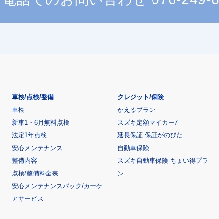
車検/点検/整備
クレジット/保険
車検
かえるプラン
新車1・6月無料点検
スズキ定額マイカー7
法定1年点検
延長保証 保証がのびた
安心メンテナンス
自動車保険
整備内容
スズキ自動車保険 ちょい得プラ
点検/整備料金表
ン
安心メンテナンスパック/カーケ
アサービス