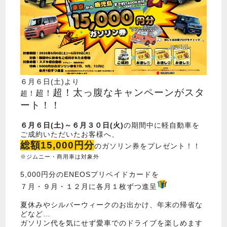
６月６日(土)より
超！太っ腹なキャンペーンがスタ
超！
超！
ート！！
６月６日(土)～６月３０日(火)
の期間中に軽自動車を
ご成約いただいたお客様へ、
総額15,000円分
のガソリン券をプレゼント！！
※ジムニー・商用車は対象外
5,000円分のENEOSプリペイドカードを
７月・９月・１２月に各月１枚ずつ進呈
夏休みやシルバーウィークのお出かけ、年末の帰省な
どなど…
ガソリン代を気にせず愛車でのドライブを楽しめます