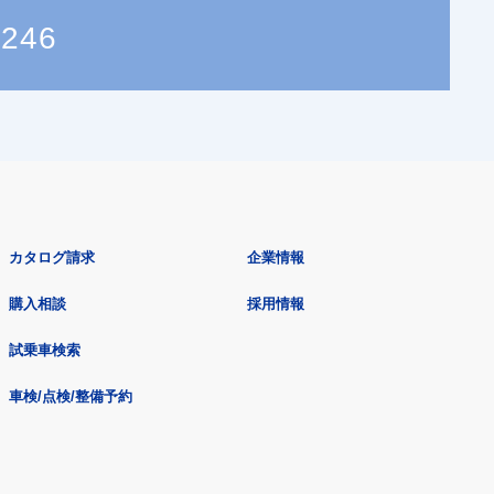
9246
カタログ請求
企業情報
購入相談
採用情報
試乗車検索
車検/点検/整備予約