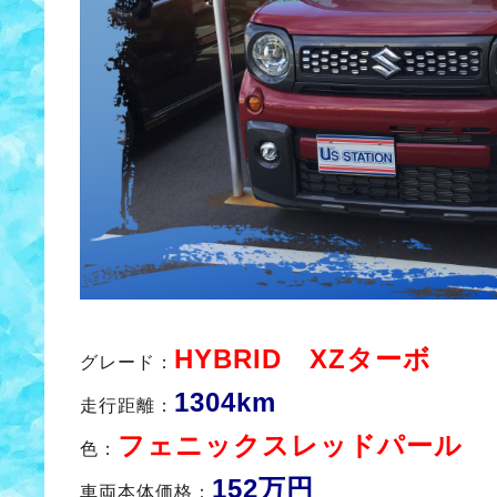
HYBRID XZターボ
グレード：
1304km
走行距離：
フェニックスレッ
ドパール
色：
152万円
車両本体価格：