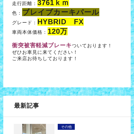
3761ｋｍ
走行距離：
ブレイブカーキパール
色：
HYBRID FX
グレード：
120万
車両本体価格：
衝突被害軽減ブレーキ
ついております！
ぜひお車見に来てください！
ご来店お待ちしております！
最新記事
その他