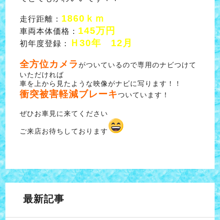
1860ｋｍ
走行距離：
145万円
車両本体価格：
Ｈ30年 12月
初年度登録：
全方位カメラ
がついているので専用のナビつけて
いただければ
車を上から見たような映像がナビに写ります！！
衝突被害軽減ブレーキ
ついています！
ぜひお車見に来てください
ご来店お待ちしております
最新記事