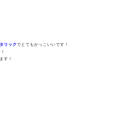
タリック
でとてもかっこいいです！
す！
ます！