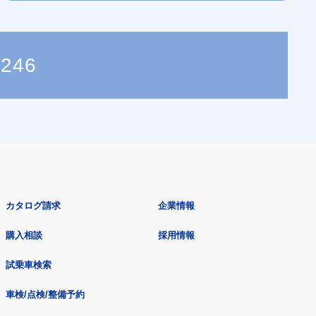
9246
カタログ請求
企業情報
購入相談
採用情報
試乗車検索
車検/点検/整備予約