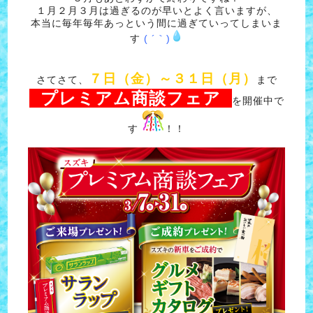
１月２月３月は過ぎるのが早いとよく言いますが、
本当に毎年毎年あっという間に過ぎていってしまいま
す
( ´｀)
７日（金）～３１日（月）
さてさて、
まで
プレミアム商談フェア
を開催中で
す
！！