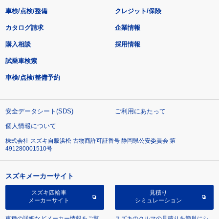
車検/点検/整備
クレジット/保険
カタログ請求
企業情報
購入相談
採用情報
試乗車検索
車検/点検/整備予約
安全データシート(SDS)
ご利用にあたって
個人情報について
株式会社 スズキ自販浜松 古物商許可証番号 静岡県公安委員会 第
491280001510号
スズキメーカーサイト
スズキ四輪車
見積り
メーカーサイト
シミュレーション
車種の詳細などメーカー情報をご覧
スズキのクルマの見積りを簡単にシ