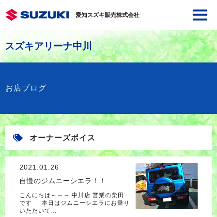
愛知スズキ販売株式会社
スズキアリーナ中川
お店ブログ
オーナーズボイス
2021.01.26
自慢のジムニーシエラ！！
こんにちは～～～ 中川店 営業の柴田
です 本日はジムニーシエラにお乗り
いただいて…