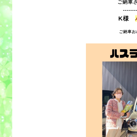
ご納車
-------
K様
ご納車お