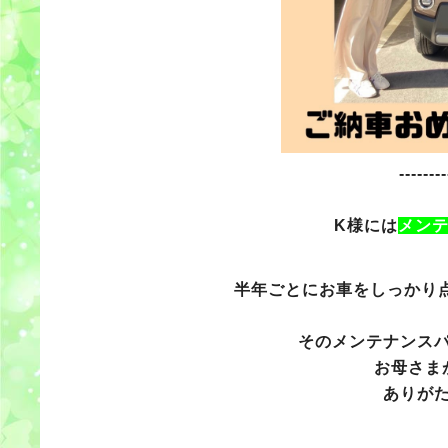
--------
K様には
メン
半年ごとにお車をしっかり
そのメンテナンス
お母さま
ありが