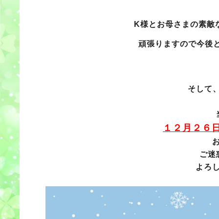
K様とお母さまの素敵
頑張りますので今後
そして
１２月２６日
ご迷
よろ