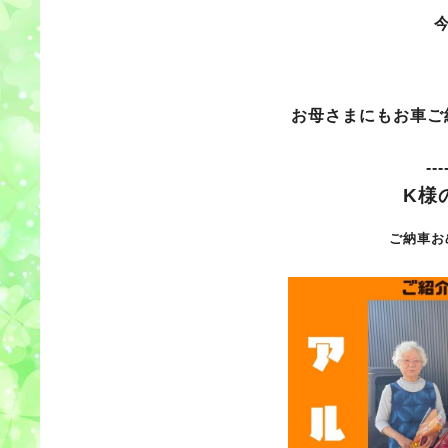
お母さまにもお車ご
---
K様
ご納車お