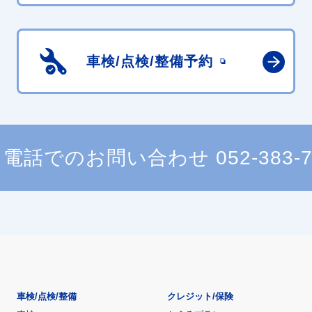
車検/点検/
整備予約
電話でのお問い合わせ
052-383-
車検/点検/整備
クレジット/保険