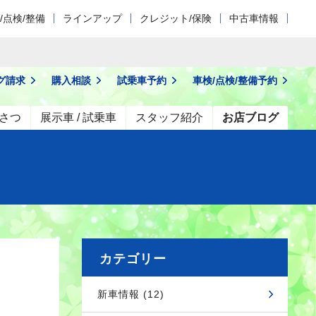
/点検/整備
ラインアップ
クレジット/保険
中古車情報
グ請求
購入相談
試乗車予約
車検/点検/
整備予約
さつ
展示車 / 試乗車
スタッフ紹介
お店ブログ
カテゴリー
新車情報 (12)