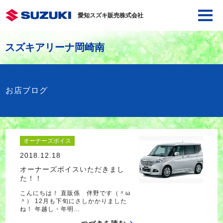
愛知スズキ販売株式会社
スズキアリーナ岡崎南
お店ブログ
オーナーズボイス
2018.12.18
オーナーズボイスいただきまし
た！！
こんにちは！ 直販係 伴野です（＾ω
＾） 12月も下旬にさしかかりました
ね！ 年越し・年明…