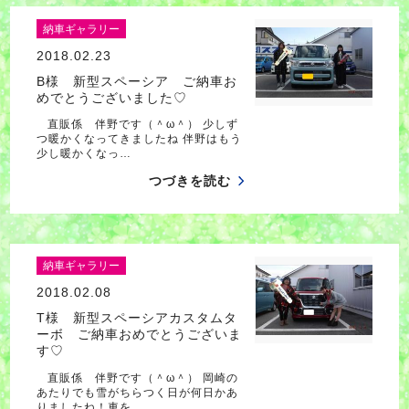
納車ギャラリー
2018.02.23
B様 新型スペーシア ご納車お
めでとうございました♡
直販係 伴野です（＾ω＾） 少しず
つ暖かくなってきましたね 伴野はもう
少し暖かくなっ…
つづきを読む
納車ギャラリー
2018.02.08
T様 新型スペーシアカスタムタ
ーボ ご納車おめでとうございま
す♡
直販係 伴野です（＾ω＾） 岡崎の
あたりでも雪がちらつく日が何日かあ
りましたね！車を…