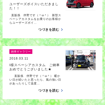
ユーザーズボイスいただきまし
た！！
直販係 伴野です（＾ω＾） 新型ス
ペーシアカスタムをお乗りのお客様か
らユーザーズボイ…
つづきを読む
納車ギャラリー
2018.03.11
I様スペーシアカスタム ご納車
おめでとうございました★
直販係 伴野です（＾ω＾） 暖か
い日が続いたと思ったら、風の強い日
があったりして温度…
つづきを読む