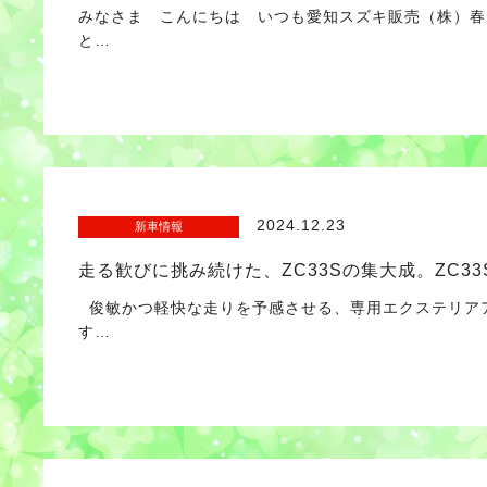
みなさま こんにちは いつも愛知スズキ販売（株）春
と…
2024.12.23
新車情報
走る歓びに挑み続けた、ZC33Sの集大成。ZC33S Fin
俊敏かつ軽快な走りを予感させる、専用エクステリアア
す…