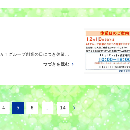
ＡＴグループ創業の日につき休業…
つづきを読む
4
5
6
…
14