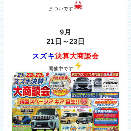
まついです
9月
21日～23日
スズキ
決算大商談会
開催中です