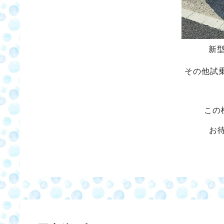
新
その他試
この
お