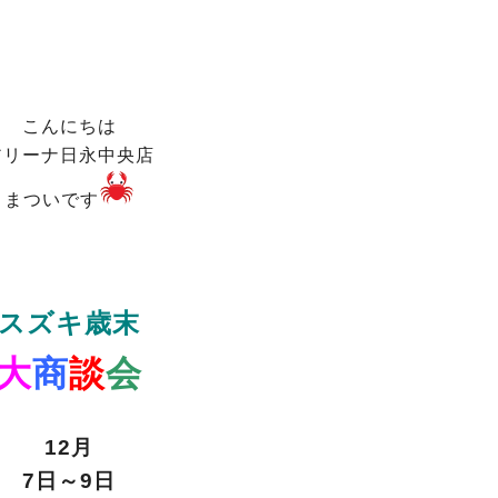
！
こんにちは
アリーナ日永中央店
まついです
スズキ
歳末
大
商
談
会
12月
7日～9日