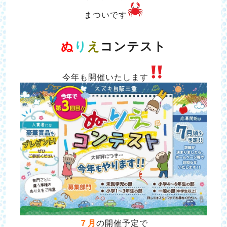
まついです
ぬ
り
え
コンテスト
今年も開催いたします
７月
の開催予定で