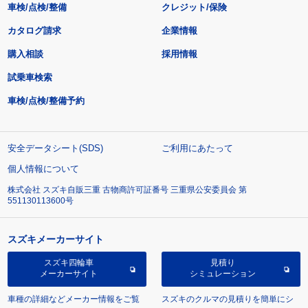
車検/点検/整備
クレジット/保険
カタログ請求
企業情報
購入相談
採用情報
試乗車検索
車検/点検/整備予約
安全データシート(SDS)
ご利用にあたって
個人情報について
株式会社 スズキ自販三重 古物商許可証番号 三重県公安委員会 第
551130113600号
スズキメーカーサイト
スズキ四輪車
見積り
メーカーサイト
シミュレーション
車種の詳細などメーカー情報をご覧
スズキのクルマの見積りを簡単にシ