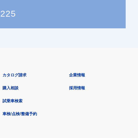
5225
カタログ請求
企業情報
購入相談
採用情報
試乗車検索
車検/点検/整備予約