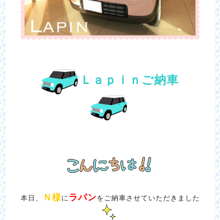
Ｌａｐｉｎご納車
Ｎ様
ラパン
本日、
に
をご納車させていただきました