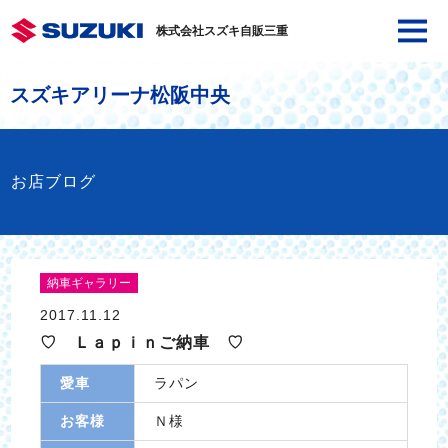
株式会社スズキ自販三重
スズキアリーナ松阪中央
お店ブログ
納車ギャラリー
2017.11.12
♡ Ｌａｐｉｎご納車 ♡
愛車
ラパン
お客様
Ｎ様