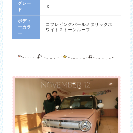
グレー
Ｘ
ド
ボディ
コフレピンクパールメタリックホ
ーカラ
ワイト２トーンルーフ
ー