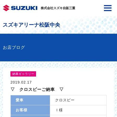
株式会社スズキ自販三重
スズキアリーナ松阪中央
お店ブログ
納車ギャラリー
2019.02.17
▽ クロスビーご納車 ▽
愛車
クロスビー
お客様
Ｉ様