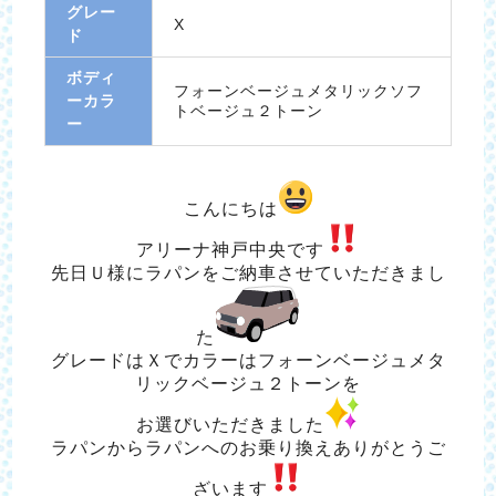
グレー
X
ド
ボディ
フォーンベージュメタリックソフ
ーカラ
トベージュ２トーン
ー
こんにちは
アリーナ神戸中央です
先日Ｕ様にラパンをご納車させていただきまし
た
グレードはＸでカラーはフォーンベージュメタ
リックベージュ２トーンを
お選びいただきました
ラパンからラパンへのお乗り換えありがとうご
ざいます