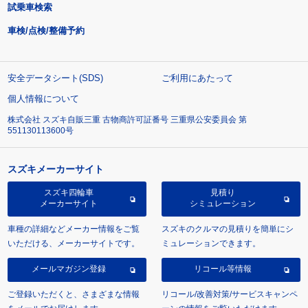
試乗車検索
車検/点検/整備予約
安全データシート(SDS)
ご利用にあたって
個人情報について
株式会社 スズキ自販三重 古物商許可証番号 三重県公安委員会 第
551130113600号
スズキメーカーサイト
スズキ四輪車
見積り
メーカーサイト
シミュレーション
車種の詳細などメーカー情報をご覧
スズキのクルマの見積りを簡単にシ
いただける、メーカーサイトです。
ミュレーションできます。
メールマガジン登録
リコール等情報
ご登録いただくと、さまざまな情報
リコール/改善対策/サービスキャンペ