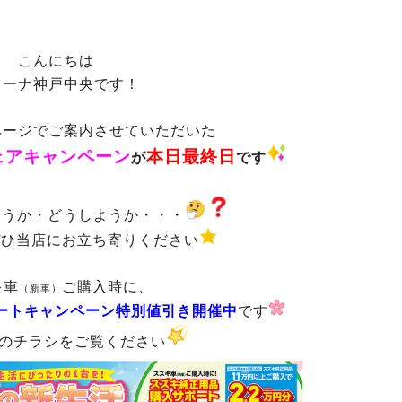
こんにちは
リーナ神戸中央です！
ページでご案内させていただいた
ェアキャンペ
ーン
本日最終日
が
です
ようか・どうしようか・・・
ぜひ当店にお立ち寄りください
キ車
ご購入時に、
（新車）
ートキャンペーン特別値
引き
開催中
です
のチラシをご覧ください