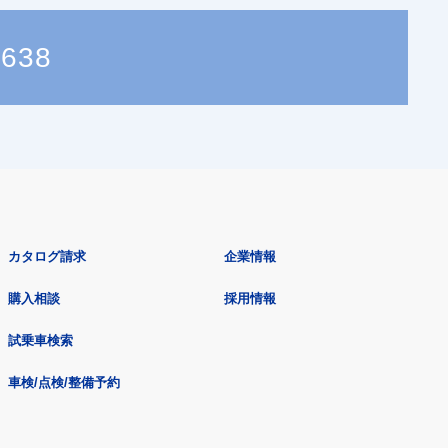
4638
カタログ請求
企業情報
購入相談
採用情報
試乗車検索
車検/点検/整備予約