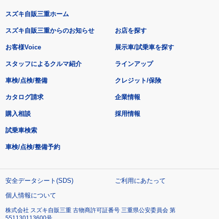
スズキ自販三重ホーム
スズキ自販三重からのお知らせ
お店を探す
お客様Voice
展示車/試乗車を探す
スタッフによるクルマ紹介
ラインアップ
車検/点検/整備
クレジット/保険
カタログ請求
企業情報
購入相談
採用情報
試乗車検索
車検/点検/整備予約
安全データシート(SDS)
ご利用にあたって
個人情報について
株式会社 スズキ自販三重 古物商許可証番号 三重県公安委員会 第
551130113600号