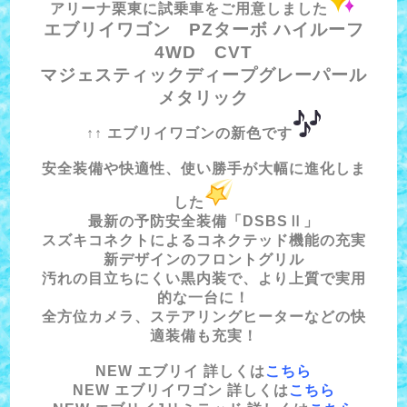
アリーナ栗東に試乗車をご用意しました
エブリイワゴン PZターボ ハイルーフ
4WD CVT
マジェスティックディープグレーパール
メタリック
↑↑ エブリイワゴンの新色です
安全装備や快適性、使い勝手が大幅に進化しま
した
最新の予防安全装備「DSBSⅡ」
スズキコネクトによるコネクテッド機能の充実
新デザインのフロントグリル
汚れの目立ちにくい黒内装で、より上質で実用
的な一台に！
全方位カメラ、ステアリングヒーターなどの快
適装備も充実！
NEW エブリイ 詳しくは
こちら
NEW エブリイワゴン 詳しくは
こちら