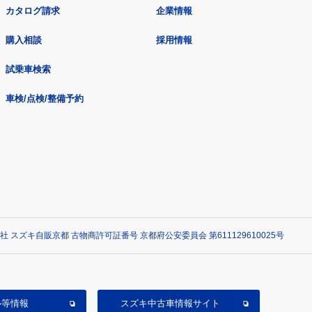
カタログ請求
企業情報
購入相談
採用情報
試乗車検索
車検/点検/整備予約
社 スズキ自販京都 古物商許可証番号 京都府公安委員会 第611129610025号
ル等情報
スズキ中古車情報サイト