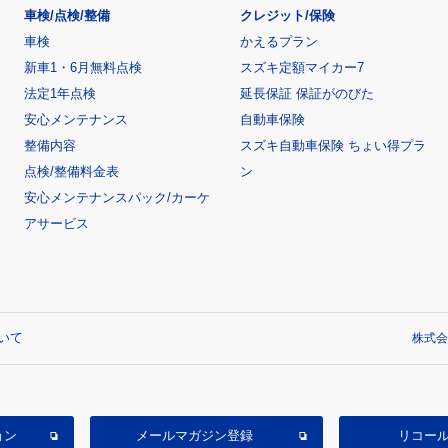
車検/点検/整備
クレジット/保険
車検
かえるプラン
新車1・6月無料点検
スズキ定額マイカー7
法定1年点検
延長保証 保証がのびた
安心メンテナンス
自動車保険
整備内容
スズキ自動車保険 ちょい得プラ
点検/整備料金表
ン
安心メンテナンスパック/カーケ
アサービス
いて
株式会
ョン
メールマガジン登録
リコー