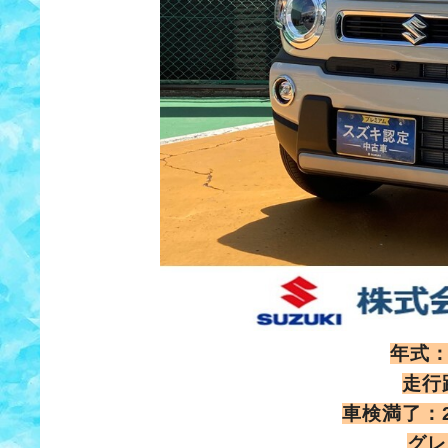
年式：
走行
車検満了：2
グレ