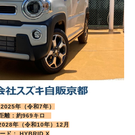
2025年（令和7年）
距離：約969キロ
028年（令和10年）12月
ード： HYBRID X