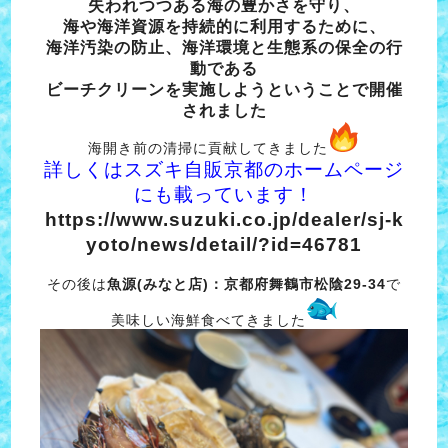
失われつつある海の豊かさを守り、
海や海洋資源を持続的に利用するために、
海洋汚染の防止、海洋環境と生態系の保全の行
動である
ビーチクリーンを実施しようということで開催
されました
海開き前の清掃に貢献してきました
詳しくはスズキ自販京都のホームページ
にも載っています！
https://www.suzuki.co.jp/dealer/sj-k
yoto/news/detail/?id=46781
その後は
魚源(みなと店)：京都府舞鶴市松陰29-34
で
美味しい海鮮食べてきました