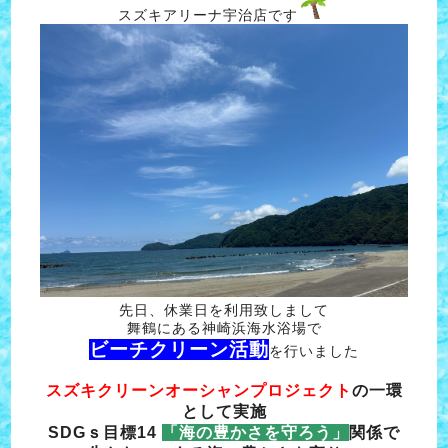
スズキアリーナ宇治店です
先日、休業日を利用致しまして
舞鶴にある神崎浜海水浴場で
ビーチクリーン活動
を行いました
スズキクリーンオーシャンプロジェクト
の一環
として実施
SDGｓ目標14
「海の豊かさを守ろう」
関係で