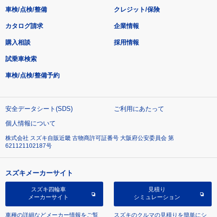
車検/点検/整備
クレジット/保険
カタログ請求
企業情報
購入相談
採用情報
試乗車検索
車検/点検/整備予約
安全データシート(SDS)
ご利用にあたって
個人情報について
株式会社 スズキ自販近畿 古物商許可証番号 大阪府公安委員会 第
621121102187号
スズキメーカーサイト
スズキ四輪車
見積り
メーカーサイト
シミュレーション
車種の詳細などメーカー情報をご覧
スズキのクルマの見積りを簡単にシ