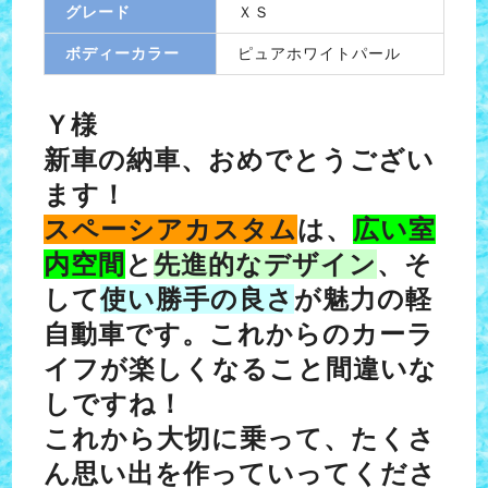
グレード
ＸＳ
ボディーカラー
ピュアホワイトパール
Ｙ様
新車の納車、おめでとうござい
ます！
スペーシアカスタム
は、
広い室
内空間
と
先進的なデザイン
、そ
して
使い勝手の良さ
が魅力の軽
自動車です。これからのカーラ
イフが楽しくなること間違いな
しですね！
これから大切に乗って、たくさ
ん思い出を作っていってくださ