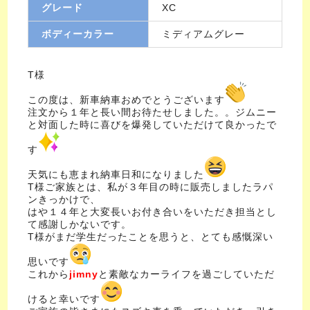
グレード
XC
ボディーカラー
ミディアムグレー
T様
この度は、新車納車おめでとうございます
注文から１年と長い間お待たせしました。。ジムニー
と対面した時に喜びを爆発していただけて良かったで
す
天気にも恵まれ納車日和になりました
T様ご家族とは、私が３年目の時に販売しましたラパ
ンきっかけで、
はや１４年と大変長いお付き合いをいただき担当とし
て感謝しかないです。
T様がまだ学生だったことを思うと、とても感慨深い
思いです
これから
jimny
と素敵なカーライフを過ごしていただ
けると幸いです