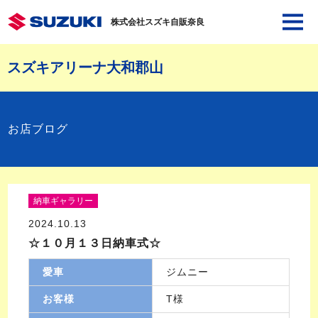
株式会社スズキ自販奈良
スズキアリーナ大和郡山
お店ブログ
納車ギャラリー
2024.10.13
☆１０月１３日納車式☆
愛車
ジムニー
お客様
T様