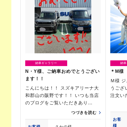
納車ギャラリー
納車
N・Y様、ご納車おめでとうござい
＊M様
ます！！
Ｍ様 
こんにちは！！ スズキアリーナ大
うござ
和郡山の阪野です！！ いつも当店
注文い
のブログをご覧いただきあり…
つづきを読む
お客
様
お客様
さかの様