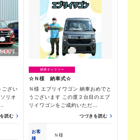
納車ギャラリー
☆Ｎ様 納車式☆
うござい
Ｎ様 エブリイワゴン 納車おめでと
らソリオ
うございます この度２台目のエブ
…
リイワゴンをご成約いただ…
を読む
つづきを読む
お客
Ｎ様
様