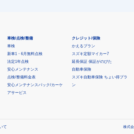
車検/点検/整備
クレジット/保険
車検
かえるプラン
新車1・6月無料点検
スズキ定額マイカー7
法定1年点検
延長保証 保証がのびた
安心メンテナンス
自動車保険
点検/整備料金表
スズキ自動車保険 ちょい得プラ
安心メンテナンスパック/カーケ
ン
アサービス
いて
株式会