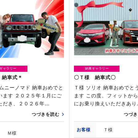
ギャラリー
納車ギャラリー
 納車式＊
〇Ｔ様 納車式〇
ジムニーノマド 納車おめでと
Ｔ様 ソリオ 納車おめでと
います ２０２５年１月にご
ます この度、フィットか
ただき、２０２６年…
にお乗り換えいただきあり
つづきを読む
つづき
お客様
Ｔ様
Ｍ様