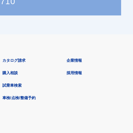
0710
カタログ請求
企業情報
購入相談
採用情報
試乗車検索
車検/点検/整備予約