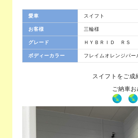
愛車
スイフト
お客様
三輪様
グレード
ＨＹＢＲＩＤ ＲＳ
ボディーカラー
フレイムオレンジパー
スイフトをご成
ご納車お