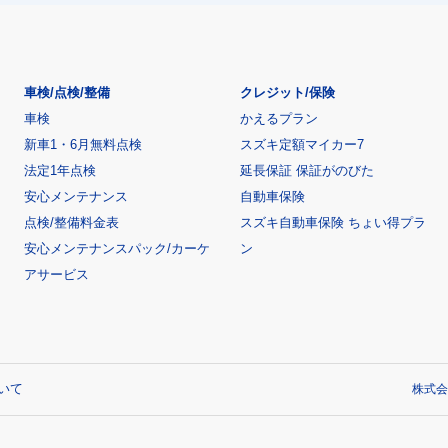
車検/点検/整備
クレジット/保険
車検
かえるプラン
新車1・6月無料点検
スズキ定額マイカー7
法定1年点検
延長保証 保証がのびた
安心メンテナンス
自動車保険
点検/整備料金表
スズキ自動車保険 ちょい得プラ
安心メンテナンスパック/カーケ
ン
アサービス
いて
株式会