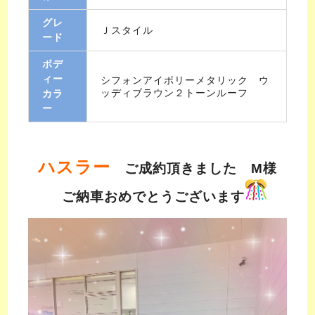
グレ
Ｊスタイル
ード
ボデ
ィー
シフォンアイボリーメタリック ウ
ッディブラウン２トーンルーフ
カラ
ー
ハスラー
ご成約頂きました M様
ご納車おめでとうございます