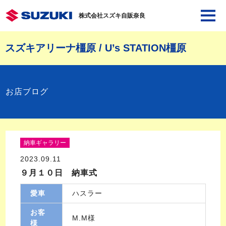
株式会社スズキ自販奈良
スズキアリーナ橿原 / U’s STATION橿原
お店ブログ
納車ギャラリー
2023.09.11
９月１０日 納車式
愛車
ハスラー
お客
M.M様
様