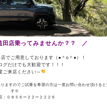
益田店乗ってみませんか？？ ／
店でご用意しております（●＾o＾●）！
ログだけでも大歓迎です！！！
度ご来店ください～
ありますのでご試乗を希望の方は一度お問い合わせ頂けると
す※
店：０８５６ー２２ー２２２６