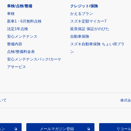
車検/点検/整備
クレジット/保険
車検
かえるプラン
新車1・6月無料点検
スズキ定額マイカー7
法定1年点検
延長保証 保証がのびた
安心メンテナンス
自動車保険
整備内容
スズキ自動車保険 ちょい得プラ
点検/整備料金表
ン
安心メンテナンスパック/カーケ
アサービス
いて
株式会
ョン
メールマガジン登録
リコー