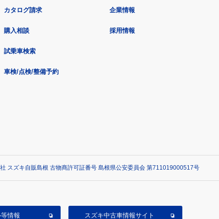
カタログ請求
企業情報
購入相談
採用情報
試乗車検索
車検/点検/整備予約
社 スズキ自販島根 古物商許可証番号 島根県公安委員会 第711019000517号
ル等情報
スズキ中古車情報サイト