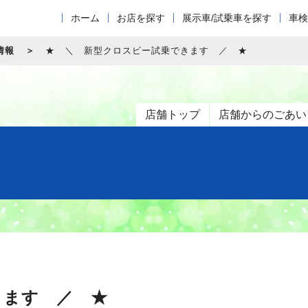
ホーム
お店を探す
展示車/試乗車を探す
車検
情報
★ ＼ 新型クロスビー試乗できます ／ ★
店舗トップ
店舗からのごあい
きます ／ ★